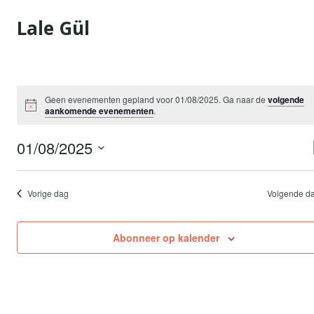
Doorgaan
Lale Gül
naar
inhoud
Geen evenementen gepland voor 01/08/2025. Ga naar de
volgende
aankomende evenementen
.
01/08/2025
Selecteer
een
Vorige dag
Volgende d
datum.
Abonneer op kalender