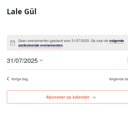
Doorgaan
Lale Gül
naar
inhoud
Geen evenementen gepland voor 31/07/2025. Ga naar de
volgende
aankomende evenementen
.
31/07/2025
Selecteer
een
Vorige dag
Volgende d
datum.
Abonneer op kalender