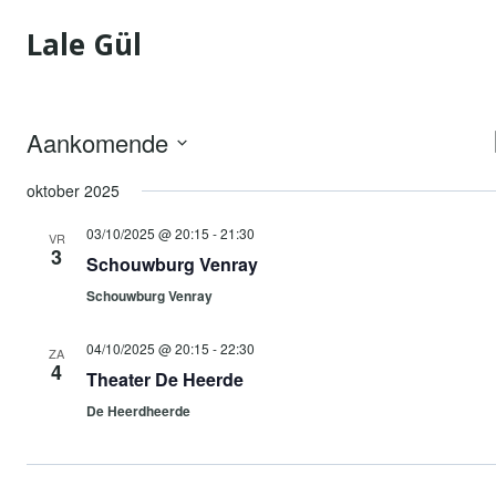
Doorgaan
Lale Gül
naar
inhoud
Aankomende
Selecteer
oktober 2025
een
datum.
03/10/2025 @ 20:15
-
21:30
VR
3
Schouwburg Venray
Schouwburg Venray
04/10/2025 @ 20:15
-
22:30
ZA
4
Theater De Heerde
De Heerdheerde