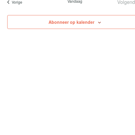
Vandaag
Volgen
Evenementen
Vorige
Ev
Abonneer op kalender