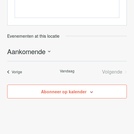
Evenementen at this locatie
Aankomende
Selecteer
een
Vandaag
Volgende
Evenementen
Vorige
datum.
Evenemen
Abonneer op kalender