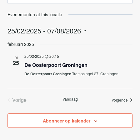
Evenementen at this locatie
25/02/2025
 - 
07/08/2026
Selecteer
februari 2025
een
datum.
25/02/2025 @ 20:15
DI
25
De Oosterpoort Groningen
De Oosterpoort Groningen
Trompsingel 27, Groningen
Vorige
Vandaag
Evene
Volgende
Evenementen
Abonneer op kalender