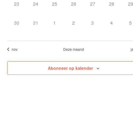
0
0
0
0
0
0
0
23
24
25
26
27
28
2
evenementen,
evenementen,
evenementen,
evenementen,
evenementen,
evenement
ev
0
0
0
0
0
0
0
30
31
1
2
3
4
5
evenementen,
evenementen,
evenementen,
evenementen,
evenementen,
evenement
e
nov
Deze maand
j
Abonneer op kalender