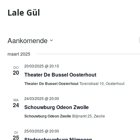
Doorgaan
Lale Gül
naar
inhoud
Aankomende
Selecteer
maart 2025
een
datum.
20/03/2025 @ 20:15
DO
20
Theater De Bussel Oosterhout
Theater De Bussel Oosterhout
Torenstraat 10, Oosterhout
24/03/2025 @ 20:00
MA
24
Schouwburg Odeon Zwolle
Schouwburg Odeon Zwolle
Blijmarkt 25, Zwolle
25/03/2025 @ 20:00
DI
25
Stadsschouwburg Nijmegen