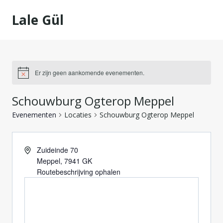
Doorgaan
Lale Gül
naar
inhoud
Er zijn geen aankomende evenementen.
Schouwburg Ogterop Meppel
Evenementen
Locaties
Schouwburg Ogterop Meppel
Zuideinde 70
Meppel
,
7941 GK
Routebeschrijving ophalen