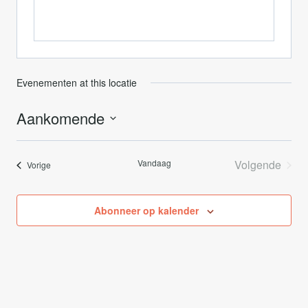
Evenementen at this locatie
Aankomende
Selecteer
een
Vandaag
Volgende
Evenementen
Vorige
datum.
Evenemen
Abonneer op kalender