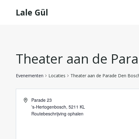
Doorgaan
Lale Gül
naar
inhoud
Theater aan de Par
Evenementen
Locaties
Theater aan de Parade Den Bosc
Parade 23
's-Hertogenbosch
,
5211 KL
Routebeschrijving ophalen