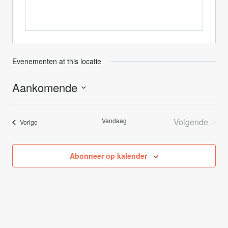
Evenementen at this locatie
Aankomende
Selecteer
een
Vandaag
Volgende
Evenementen
Vorige
datum.
Evenemen
Abonneer op kalender