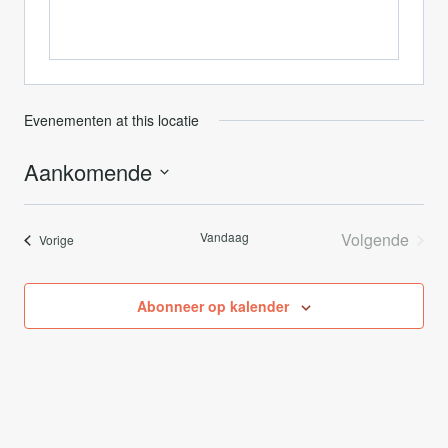
Evenementen at this locatie
Aankomende
Selecteer
een
Vandaag
Volgende
Evenementen
Vorige
datum.
Evenemen
Abonneer op kalender