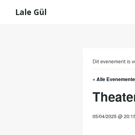
Doorgaan
Lale Gül
naar
inhoud
Dit evenement is v
« Alle Evenement
Theate
05/04/2025 @ 20:1