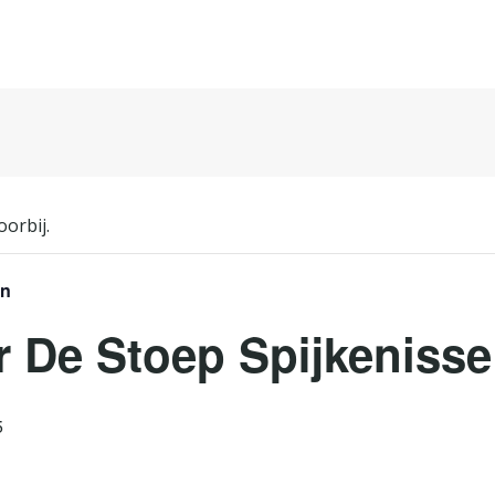
oorbij.
en
r De Stoep Spijkenisse
5