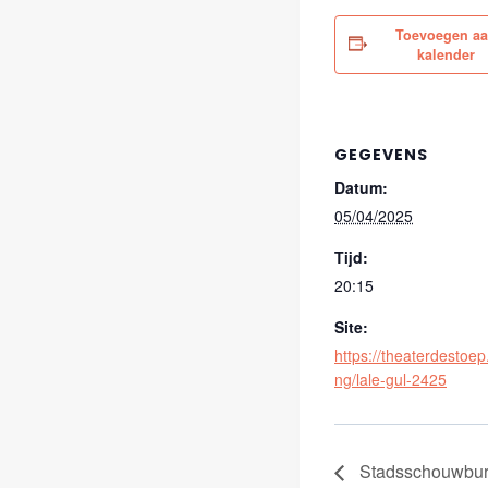
Toevoegen a
kalender
GEGEVENS
Datum:
05/04/2025
Tijd:
20:15
Site:
https://theaterdestoep.
ng/lale-gul-2425
Stadsschouwbur