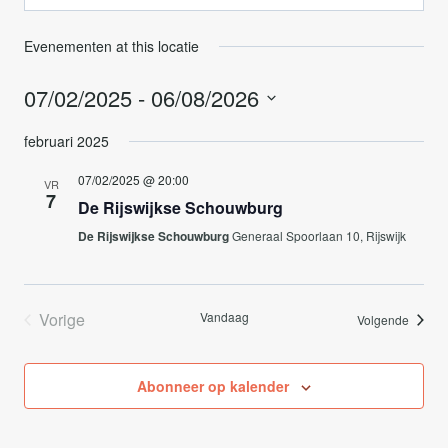
Evenementen at this locatie
07/02/2025
 - 
06/08/2026
Selecteer
februari 2025
een
datum.
07/02/2025 @ 20:00
VR
7
De Rijswijkse Schouwburg
De Rijswijkse Schouwburg
Generaal Spoorlaan 10, Rijswijk
Vorige
Vandaag
Evene
Volgende
Evenementen
Abonneer op kalender